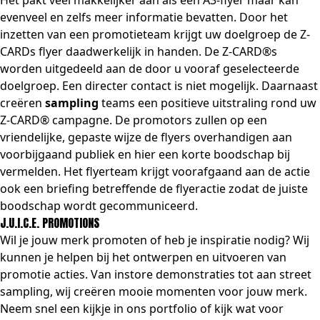
Het pakt veel makkelijker aan als een A3-flyer maar kan
evenveel en zelfs meer informatie bevatten. Door het
inzetten van een promotieteam krijgt uw doelgroep de Z-
CARDs flyer daadwerkelijk in handen. De Z-CARD®s
worden uitgedeeld aan de door u vooraf geselecteerde
doelgroep. Een directer contact is niet mogelijk. Daarnaast
creëren
sampling
teams een positieve uitstraling rond uw
Z-CARD® campagne. De promotors zullen op een
vriendelijke, gepaste wijze de flyers overhandigen aan
voorbijgaand publiek en hier een korte boodschap bij
vermelden. Het flyerteam krijgt voorafgaand aan de actie
ook een briefing betreffende de flyeractie zodat de juiste
boodschap wordt gecommuniceerd.
J.U.I.C.E. PROMOTIONS
Wil je jouw merk promoten of heb je inspiratie nodig? Wij
kunnen je helpen bij het ontwerpen en uitvoeren van
promotie acties. Van
i
nstore demonstraties tot aan street
sampling, wij creëren mooie momenten voor jouw merk.
Neem snel een kijkje in
ons portfolio
of kijk wat voor