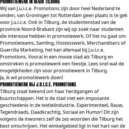
PROMOTIEWERK IN REGIO TILBURG
Wij van J.u.i.c.e. Promotions zijn door heel Nederland te
vinden, van
Groningen
tot
Rotterdam
geen plaats is te gek
voor J.u.i.c.e. Ook in Tilburg, de studentenstad van de
provincie Noord-Brabant zijn wij op zoek naar studenten
die interesse hebben in promotiewerk. Of het nu gaat om
Promotieteams
,
Samling
,
Hostesswerk
,
Merchandisers
of
Guerrilla Marketing
, het kan allemaal bij J.u.i.c.e.
Promotions. Vooral in een mooie stad als Tilburg en
omstreken is promotiewerk een feestje. Lees snel wat de
mogelijkheden zijn voor promotiewerk in Tilburg.
Ja, ik wil promotiewerk doen!
PROMOTIEWERK BIJ J.U.I.C.E. PROMOTIONS
Tilburg staat bekend om haar herdgangen of
buurtschappen. Het is de stad met een imposante
geschiedenis in de textielindustrie. Experimenteel, Rauw,
Tegendraads, Daadkrachtig, Sociaal en Humor! Dit zijn
volgens de inwoners zelf de zes woorden die Tilburg het
best omschrijven. Het winkelgebied ligt in het hart van de