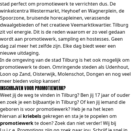
stad perfect om promotiewerk te verrichten dus. De
winkelcentra Westermarkt, Heyhoef en Wagnerplein, de
Spoorzone, bruisende horecapleinen, verassende
dwaalgebieden of het creatieve Veemarktkwartier. Tilburg
zit vol energie. Dit is de reden waarom er zo veel gedaan
wordt aan promotiewerk,
sampling
en
hostesses
. Geen
dag zal meer het zelfde zijn. Elke dag biedt weer een
nieuwe uitdaging.
In de omgeving van de stad Tilburg is het ook mogelijk om
promotiewerk te doen. Omringende steden als Udenhout,
Loon op Zand, Oisterwijk, Molenschot, Dongen en nog veel
meer bieden volop kansen!
INSCHRIJVEN VOOR PROMOTIEWERK?
Weet jij de weg te vinden in Tilburg? Ben jij 17 jaar of ouder
en zoek je een bijbaantje in Tilburg? Of ken jij iemand die
geboren is voor promotiewerk? Heb je na het lezen
hiervan al
kriebels
gekregen en sta je te popelen om
promotiewerk
te doen? Zoek dan niet verder! Wij bij
J.u.i.c.e. Promotions zijn op zoek naar jou. Schrijf je snel in