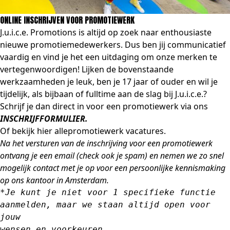
ONLINE INSCHRIJVEN VOOR PROMOTIEWERK
J.u.i.c.e. Promotions is altijd op zoek naar enthousiaste
nieuwe promotiemedewerkers. Dus ben jij communicatief
vaardig en vind je het een uitdaging om onze merken te
vertegenwoordigen! Lijken de bovenstaande
werkzaamheden je leuk, ben je 17 jaar of ouder en wil je
tijdelijk, als bijbaan of fulltime aan de slag bij J.u.i.c.e.?
Schrijf je dan direct in voor een promotiewerk via ons
INSCHRIJFFORMULIER.
Of bekijk hier alle
promotiewerk vacatures
.
Na het versturen van de inschrijving voor een promotiewerk
ontvang je een email (check ook je spam) en nemen we zo snel
mogelijk con
tact met je op voor een persoonlijke kennismaking
op ons kantoor in Amsterdam.
*Je kunt je niet voor 1 specifieke functie 
aanmelden, maar we staan altijd open voor 
jouw 

wensen en voorkeuren.