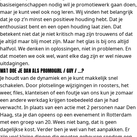
basiseigenschappen nodig wil je promotiewerk gaan doen,
maar je kunt veel ook nog leren. Wij vinden het belangrijk
dat je op z’n minst een positieve houding hebt. Dat je
enthousiast bent en een open houding laat zien. Dat
betekent niet dat je niet kritisch mag zijn trouwens of dat
je altijd maar blij moet zijn. Maar het glas is bij ons altijd
halfvol. We denken in oplossingen, niet in problemen. En
dat moeten we ook wel, want elke dag zijn er wel nieuwe
uitdagingen.
WAT DOE JE DAN ALS PROMOGIRL / GUY / …?
Je houdt van de dynamiek en je kunt makkelijk snel
schakelen. Door plotselinge wijzigingen in roosters, het
weer, files, klanteisen of een foutje van ons kun je zomaar
een andere werkdag krijgen toebedeeld dan je had
verwacht. In plaats van een actie met 2 personen naar Den
Haag, sta je dan opeens op een evenement in Rotterdam
met een groep van 20. Wees niet bang, dat is geen
dagelijkse kost. Verder ben je wel van het aanpakken. Er
zijn veel kleine dingen die moeten gebeuren rondom een