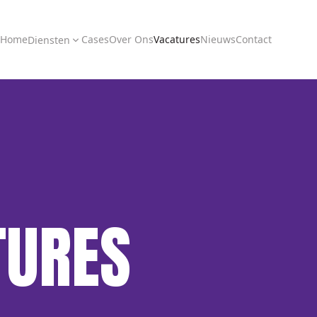
Home
Cases
Over Ons
Vacatures
Nieuws
Contact
Diensten
TURES