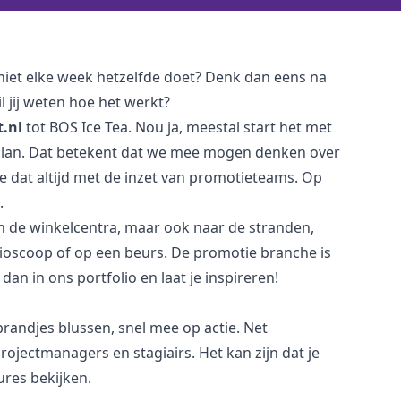
 niet elke week hetzelfde doet? Denk dan eens na
il jij weten hoe het werkt?
t.nl
tot BOS Ice Tea. Nou ja, meestal start het met
eplan. Dat betekent dat we mee mogen denken over
 dat altijd met de inzet van promotieteams. Op
s.
n de winkelcentra, maar ook naar de stranden,
ioscoop of op een beurs. De promotie branche is
k dan in ons
portfolio
en laat je inspireren!
, brandjes blussen, snel mee op actie. Net
projectmanagers en stagiairs. Het kan zijn dat je
ures bekijken.