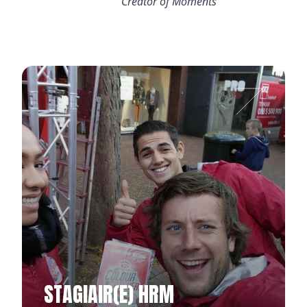
”Creator of Moments ”
STAGIAIR(E) HRM