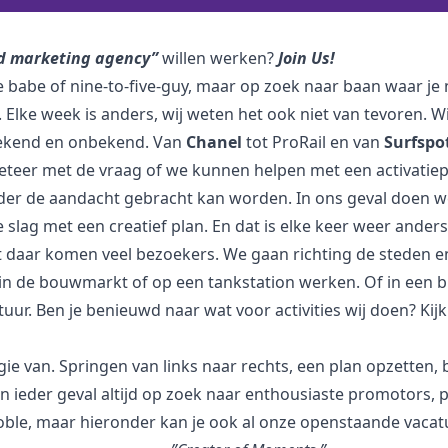
ld marketing agency”
willen werken?
Join Us!
ce babe of nine-to-five-guy, maar op zoek naar baan waar je
. Elke week is anders, wij weten het ook niet van tevoren. W
 bekend en onbekend. Van
Chanel
tot ProRail en van
Surfspo
eteer met de vraag of we kunnen helpen met een activati
der de aandacht gebracht kan worden. In ons geval doen we
 slag met een creatief plan. En dat is elke keer weer ander
 daar komen veel bezoekers. We gaan richting de steden e
n de bouwmarkt of op een tankstation werken. Of in een b
tuur. Ben je benieuwd naar wat voor activities wij doen? Kij
nergie van. Springen van links naar rechts, een plan opzetten
n in ieder geval altijd op zoek naar enthousiaste promotors, 
oble
, maar hieronder kan je ook
al onze openstaande vacat