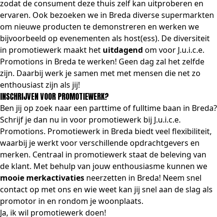
zodat de consument deze thuis zelf kan uitproberen en
ervaren. Ook bezoeken we in Breda diverse supermarkten
om nieuwe producten te
demonstreren
en werken we
bijvoorbeeld op
evenementen
als
host(ess)
. De diversiteit
in promotiewerk maakt het
uitdagend
om voor J.u.i.c.e.
Promotions in Breda te werken! Geen dag zal het zelfde
zijn. Daarbij werk je samen met met mensen die net zo
enthousiast zijn als jij!
INSCHRIJVEN VOOR PROMOTIEWERK?
Ben jij op zoek naar een parttime of fulltime baan in Breda?
Schrijf
je dan nu in voor promotiewerk bij J.u.i.c.e.
Promotions. Promotiewerk in Breda biedt veel flexibiliteit,
waarbij je werkt voor verschillende opdrachtgevers en
merken. Centraal in promotiewerk staat de beleving van
de klant. Met behulp van jouw enthousiasme kunnen we
mooie merkactivaties
neerzetten in Breda! Neem snel
contact
op met ons en wie weet kan jij snel aan de slag als
promotor in en rondom je woonplaats.
Ja, ik wil promotiewerk doen!