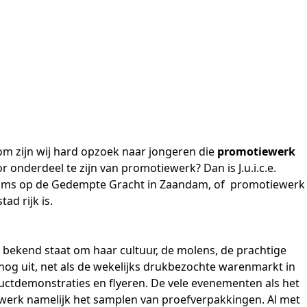
om zijn wij hard opzoek naar jongeren die
promotiewerk
 onderdeel te zijn van promotiewerk? Dan is J.u.i.c.e.
ams
op de Gedempte Gracht in Zaandam, of promotiewerk
ad rijk is.
e bekend staat om haar cultuur, de molens, de prachtige
nog uit, net als de wekelijks drukbezochte warenmarkt in
uctdemonstraties
en
flyeren
. De vele
evenementen
als het
iewerk namelijk het samplen van proefverpakkingen. Al met