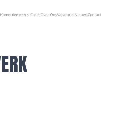
Home
Cases
Over Ons
Vacatures
Nieuws
Contact
Diensten
ERK