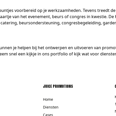
e puntjes voorbereid op je werkzaamheden. Tevens treedt de
tekaartje van het evenement, beurs of congres in kwestie. D
catering, beursondersteuning, congresbegeleiding, gardero
kunnen je helpen bij het ontwerpen en uitvoeren van promot
em snel een kijkje in
ons portfolio
of kijk wat voor
dienste
JUICE PROMOTIONS
Home
Diensten
Cases