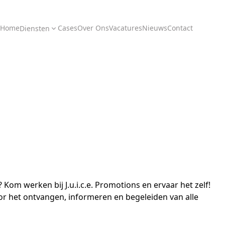
Home
Cases
Over Ons
Vacatures
Nieuws
Contact
Diensten
 Kom werken bij J.u.i.c.e. Promotions en ervaar het zelf!
or het ontvangen, informeren en begeleiden van alle