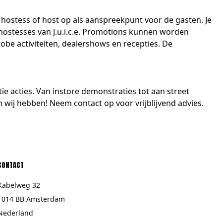
 hostess of host op als aanspreekpunt voor de gasten. Je
e hostesses van J.u.i.c.e. Promotions kunnen worden
be activiteiten, dealershows en recepties. De
ie acties. Van
i
nstore demonstraties tot aan street
n
wij hebben! Neem
contact
op voor vrijblijvend advies.
CONTACT
Kabelweg 32
1014 BB Amsterdam
Nederland