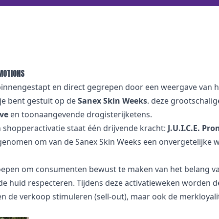
OMOTIONS
innengestapt en direct gegrepen door een weergave van h
 je bent gestuit op de
Sanex Skin Weeks
. deze grootschalig
ve
en toonaangevende drogisterijketens.
shopperactivatie staat één drijvende kracht:
J.U.I.C.E. Pr
n genomen om van de Sanex Skin Weeks een onvergetelijke w
eroepen om consumenten bewust te maken van het belang va
e huid respecteren. Tijdens deze activatieweken worden de 
leen de verkoop stimuleren (sell-out), maar ook de merkloyal