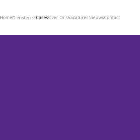
Home
Cases
Over Ons
Vacatures
Nieuws
Contact
Diensten