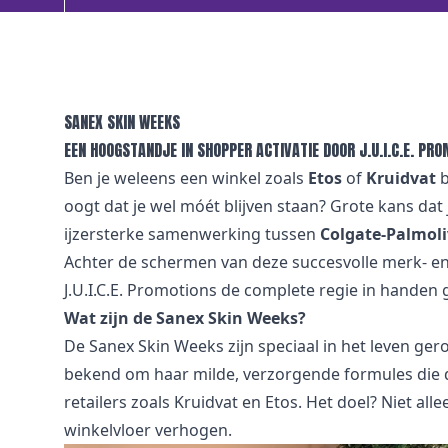
SANEX SKIN WEEKS
EEN HOOGSTANDJE IN SHOPPER ACTIVATIE DOOR J.U.I.C.E. PR
Ben je weleens een winkel zoals
Etos
of
Kruidvat
b
oogt dat je wel móét blijven staan? Grote kans dat
ijzersterke samenwerking tussen
Colgate-Palmoli
Achter de schermen van deze succesvolle merk- en 
J.U.I.C.E. Promotions de complete regie in hande
Wat zijn de Sanex Skin Weeks?
De Sanex Skin Weeks zijn speciaal in het leven g
bekend om haar milde, verzorgende formules die d
retailers zoals Kruidvat en Etos. Het doel? Niet al
winkelvloer verhogen.